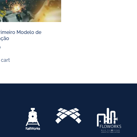
imeiro Modelo de
ação
0
 cart